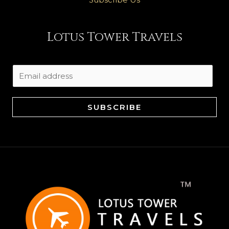
Lotus Tower Travels
E
m
a
SUBSCRIBE
i
l
*