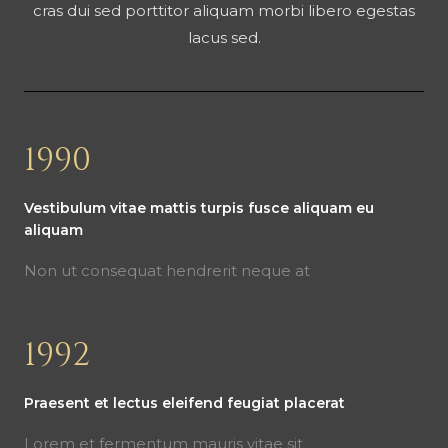
cras dui sed porttitor aliquam morbi libero egestas
lacus sed.
1990
Vestibulum vitae mattis turpis fusce aliquam eu
aliquam
Non ut consequat hendrerit neque at
1992
Praesent et lectus eleifend feugiat placerat
Lorem et fermentum mauris vitae sit