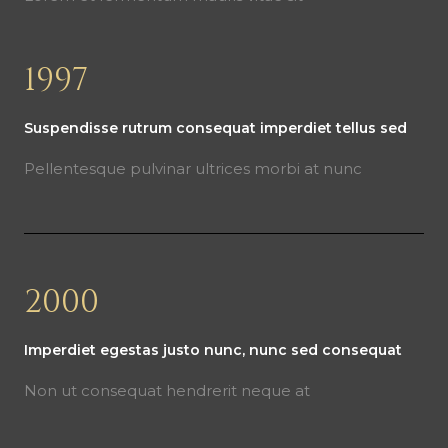
1997
Suspendisse rutrum consequat imperdiet tellus sed
Pellentesque pulvinar ultrices morbi at nunc
2000
Imperdiet egestas justo nunc, nunc sed consequat
Non ut consequat hendrerit neque at