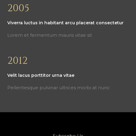
2005
Viverra luctus in habitant arcu placerat consectetur
Lorem et fermentum mauris vitae sit
2012
Velit lacus porttitor urna vitae
Pellentesque pulvinar ultrices morbi at nunc
Subscribe Us